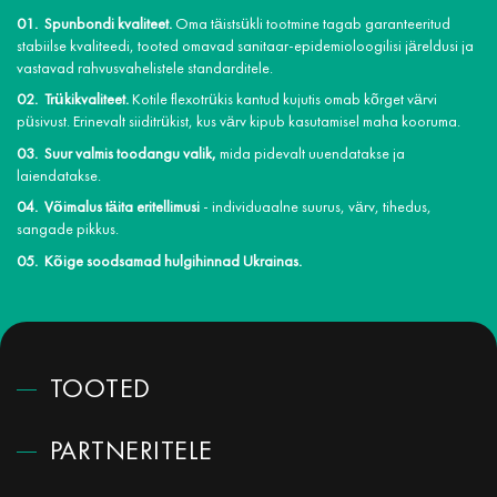
Spunbondi kvaliteet.
Oma täistsükli tootmine tagab garanteeritud
stabiilse kvaliteedi, tooted omavad sanitaar-epidemioloogilisi järeldusi ja
vastavad rahvusvahelistele standarditele.
Trükikvaliteet.
Kotile flexotrükis kantud kujutis omab kõrget värvi
püsivust. Erinevalt siiditrükist, kus värv kipub kasutamisel maha kooruma.
Suur valmis toodangu valik,
mida pidevalt uuendatakse ja
laiendatakse.
Võimalus täita eritellimusi
- individuaalne suurus, värv, tihedus,
sangade pikkus.
Kõige soodsamad hulgihinnad Ukrainas.
TOOTED
PARTNERITELE