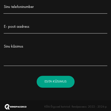
Заполните поле!
Sinu telefoninumber
Заполните поле!
E- posti aadress:
Заполните поле!
Sinu küsimus
Заполните поле!
ESITA KÜSIMUS
Kõik õigused kaitstud. Rendpacoeco. 2022 - 2026 р.