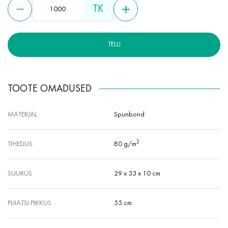
Lisaks on see väga vastupidav, mittetoksiline, hüpoallergeenne, niiskus- ja
TK
kuumakindel.
TELLI
TOOTE OMADUSED
MATERJAL
Spunbond
2
TIHEDUS
80 g/m
SUURUS
29 x 33 x 10 cm
PLIIATSI PIKKUS
55 cm