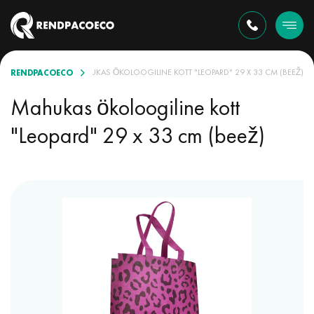
RENDPACOECO
KOTID VALIKUS
MAHUKAS ÖKOLOOGILINE KOTT "LEOPARD" 29 X 33 CM (BEEŽ)
Mahukas ökoloogiline kott
"Leopard" 29 x 33 cm (beež)