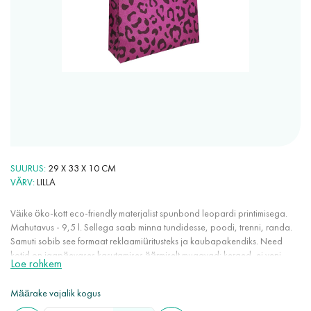
SUURUS
29 X 33 X 10 CM
VÄRV
LILLA
Väike öko-kott eco-friendly materjalist spunbond leopardi printimisega.
Mahutavus - 9,5 l. Sellega saab minna tundidesse, poodi, trenni, randa.
Samuti sobib see formaat reklaamiüritusteks ja kaubapakendiks. Need
kotid on igapäevases kasutamises äärmiselt mugavad: kerged, ei veni
Loe rohkem
välja, ei kortsu, võtavad vähe ruumi, hoiavad värvi hästi, ei elektriseeru.
Spunbond on 100% eco-friendly materjal, kuna see on taaskasutatav,
Määrake vajalik kogus
valmistatud taastuvatest ressurssidest, ei kahjusta keskkonda lagunedes.