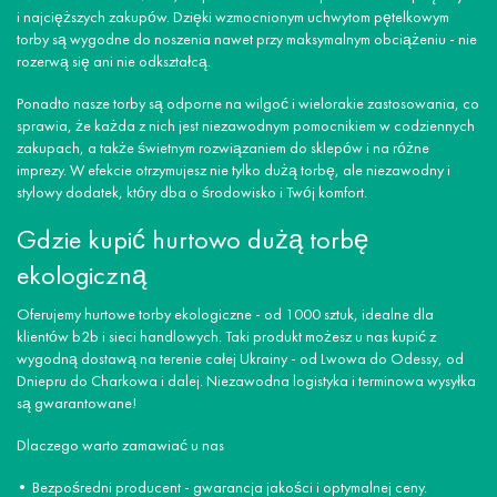
i najcięższych zakupów. Dzięki wzmocnionym uchwytom pętelkowym
torby są wygodne do noszenia nawet przy maksymalnym obciążeniu - nie
rozerwą się ani nie odkształcą.
Ponadto nasze torby są odporne na wilgoć i wielorakie zastosowania, co
sprawia, że każda z nich jest niezawodnym pomocnikiem w codziennych
zakupach, a także świetnym rozwiązaniem do sklepów i na różne
imprezy. W efekcie otrzymujesz nie tylko dużą torbę, ale niezawodny i
stylowy dodatek, który dba o środowisko i Twój komfort.
Gdzie kupić hurtowo dużą torbę
ekologiczną
Oferujemy hurtowe torby ekologiczne - od 1000 sztuk, idealne dla
klientów b2b i sieci handlowych. Taki produkt możesz u nas kupić z
wygodną dostawą na terenie całej Ukrainy - od Lwowa do Odessy, od
Dniepru do Charkowa i dalej. Niezawodna logistyka i terminowa wysyłka
są gwarantowane!
Dlaczego warto zamawiać u nas
Bezpośredni producent - gwarancja jakości i optymalnej ceny.