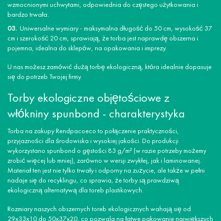
wzmocnionymi uchwytami, odpowiednia do częstego użytkowania i
bardzo trwała.
Uniwersalne wymiary - maksymalna długość do 50 cm, wysokość 37
cm i szerokość 20 cm, sprawiają, że torba jest naprawdę obszerna i
pojemna, idealna do sklepów, na opakowania i imprezy.
U nas możesz zamówić dużą torbę ekologiczną, która idealnie dopasuje
się do potrzeb Twojej firmy.
Torby ekologiczne objętościowe z
włókniny spunbond - charakterystyka
Torba na zakupy Rendpacoeco to połączenie praktyczności,
przyjazności dla środowiska i wysokiej jakości. Do produkcji
wykorzystano spunbond o gęstości 83 g/m² (w razie potrzeby możemy
zrobić więcej lub mniej), zarówno w wersji zwykłej, jak i laminowanej.
Materiał ten jest nie tylko trwały i odporny na zużycie, ale także w pełni
nadaje się do recyklingu, co sprawia, że torby są prawdziwą
ekologiczną alternatywą dla toreb plastikowych.
Rozmiary naszych obszernych toreb ekologicznych wahają się od
29x33x10 do 50x37x20, co pozwala na łatwe pakowanie największych