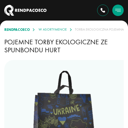
RENDPACOECO
TORBY EKOLOGICZNE W ASORTYMENCIE
TORBA EKOLOGICZNA POJEMNA
POJEMNE TORBY EKOLOGICZNE ZE
SPUNBONDU HURT