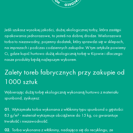
Jeśli szukasz wysokiej jakości, dużej ekologicznej torby, która zastąpi
opakowania jednorazowe, to jesteś na dobrej drodze. Wielorazowa
torba to niezawodny, pojemny dodatek, który sprawdzi się w sklepach,
na imprezach i podczas codziennych zakupów. W tym artykule powiemy
Ci, gdzie kupić hurtowo dużą ekologiczną torbę w Kijowie i dlaczego
nasze produkty będą najlepszym wyborem.
Zalety toreb fabrycznych przy zakupie od
1000 sztuk
Wybierając dużą torbę ekologiczną wykonaną hurtowo z materiału
spunbond, zyskujesz:
Wytrzymała torba wykonana z włókniny typu spunbond o gęstości
83 g/m² - materiał wytrzymuje obciążenie do 15 kg, co gwarantuje
trwałość i niezawodność.
Torba wykonana z włókniny, nadająca się do recyklingu, ze