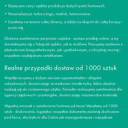
Elastyczne ceny i szybka produkcja dużych partii hurtowych.
Personalizacja: torba z logo, nadruk, laminowanie.
Działamy na terenie całej Ukrainy, a także na eksport do całej Europy i
poza nią.
Złożenie zamówienia jest proste i szybkie - zostaw prośbę online, a my
skontaktujemy się z Tobą tak szybko, jak to możliwe. Pracujemy zarówno z
płatnościami bezgotówkowymi, jak i gotówkowymi, z oficjalną umową i
wszystkimi niezbędnymi certyfikatami.
Realne przypadki dostaw od 1000 sztuk
Współpracujemy z dużymi sieciami supermarketów i sklepów
odzieżowych, dostarczając im markowe i trwałe torby, które idealnie
nadają się do codziennego użytku. Ponadto realizujemy zamówienia dla
agencji rządowych i przetargów, dostarczając niezawodne materiały.
Wypełnij wniosek o zamówienie hurtowe już teraz! Wysyłamy od 1000
sztuk - drukowanie, logistyka i wszystkie dokumenty zostaną ukończone
pod klucz, aby było to dla Ciebie jak najwygodniejsze i najszybsze.