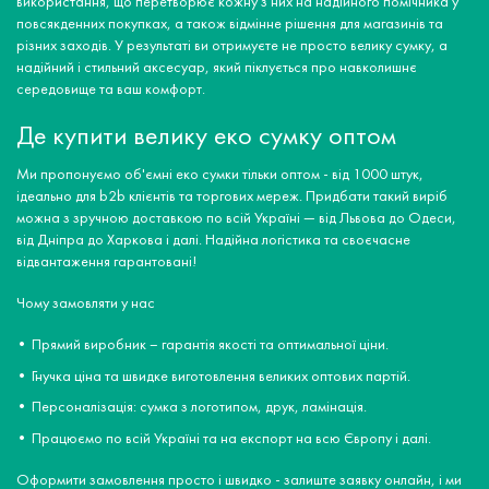
використання, що перетворює кожну з них на надійного помічника у
повсякденних покупках, а також відмінне рішення для магазинів та
різних заходів. У результаті ви отримуєте не просто велику сумку, а
надійний і стильний аксесуар, який піклується про навколишнє
середовище та ваш комфорт.
Де купити велику еко сумку оптом
Ми пропонуємо об'ємні еко сумки тільки оптом - від 1000 штук,
ідеально для b2b клієнтів та торгових мереж. Придбати такий виріб
можна з зручною доставкою по всій Україні — від Львова до Одеси,
від Дніпра до Харкова і далі. Надійна логістика та своєчасне
відвантаження гарантовані!
Чому замовляти у нас
Прямий виробник – гарантія якості та оптимальної ціни.
Гнучка ціна та швидке виготовлення великих оптових партій.
Персоналізація: сумка з логотипом, друк, ламінація.
Працюємо по всій Україні та на експорт на всю Європу і далі.
Оформити замовлення просто і швидко - залиште заявку онлайн, і ми