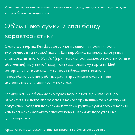
У нас ви зможете замовити велику еко сумку, що ідеально відповідає
вашим бізнес-завданням.
Об'ємні еко сумки із спанбонду —
характеристики
Сумка шоппер від Rendpacoeco - це поєднання практичності,
екологічності та високої якості. Для виробництва використовується
спанбонд щільністю 83 г/м² (при необхідності можемо зробити більше
або менше), як у звичайному, так і ламінованому варіанті. Цей
матеріал є не тільки міцним і зносостійким, але і повністю
переробляється, що робить сумки справжньою екологічною
альтернативою пластиковим пакетам.
Розміри наших об'ємних еко сумок варіюються від 29х33х10 до
50х37х20, які легко впораються з найгабаритнішими та найважчими
покупками. Завдяки посиленим петлевим ручкам сумки зручно носити
навіть за максимального завантаження - вони не порвуться і не
деформуються.
Крім того, наші сумки стійкі до вологи та багаторазового