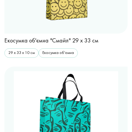
Екосумка об'ємна "Смайл" 29 х 33 см
29 х 33 х 10 см
Екосумка об'ємна