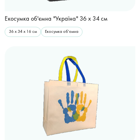
Екосумка об'ємна "Україна" 36 х 34 см
36 х 34 х 16 см
Екосумка об'ємна