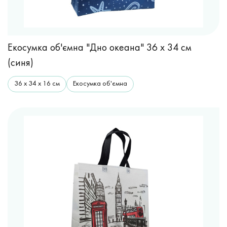
Екосумка об'ємна "Дно океана" 36 х 34 см
(синя)
36 х 34 х 16 см
Екосумка об'ємна