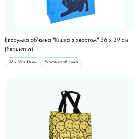
Екосумка об'ємна "Кішка з хвостом" 36 х 39 см
(блакитна)
36 x 39 x 16 см
Екосумка об'ємна