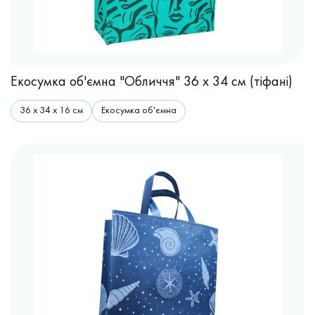
Екосумка об'ємна "Обличчя" 36 х 34 см (тіфані)
36 х 34 х 16 см
Екосумка об'ємна