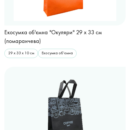
Екосумка об'ємна "Окуляри" 29 х 33 см
(помаранчева)
29 х 33 х 10 см
Екосумка об'ємна