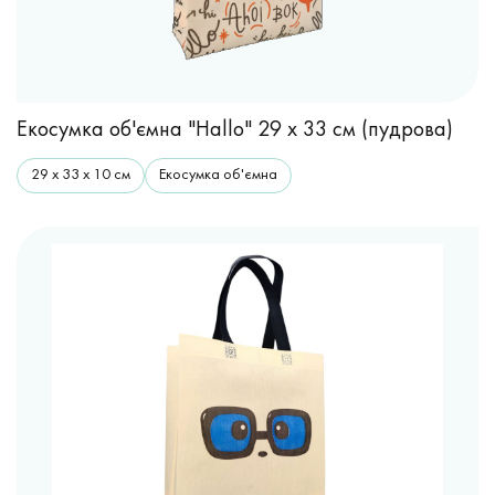
Екосумка об'ємна "Hallo" 29 х 33 см (пудрова)
29 х 33 х 10 см
Екосумка об'ємна