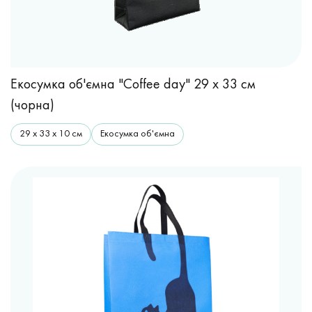
Екосумка об'ємна "Coffee day" 29 х 33 см
(чорна)
29 х 33 х 10 см
Екосумка об'ємна