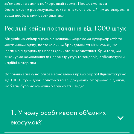
зв'яжемося з вами в найкоротший термін. Працюємо як за
безготівковим розрахунком, так і з готівкою, з офіційним договором та
всіма необхідними сертифікатами.
Реальні кейси постачання від 1000 штук
Ми успішно співпрацюємо з великими мережами супермаркетів та
магазинами одягу, постачаючи їм брендовані та міцні сумки, що
ідеально підходять для повсякденного використання. Крім того, ми
виконуємо замовлення для держструктур та тендерів, забезпечуючи
надійні матеріали.
Заповніть заявку на оптове замовлення прямо зараз! Відвантажуємо
від 1000 штук – друк, логістика та всі документи оформимо під ключ,
щоб вам було максимально зручно та швидко.
1. У чому особливості об'ємних
екосумок?