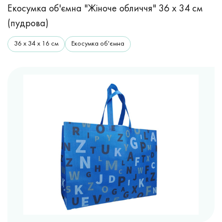
Екосумка об'ємна "Жіноче обличчя" 36 х 34 см
(пудрова)
36 х 34 х 16 см
Екосумка об'ємна