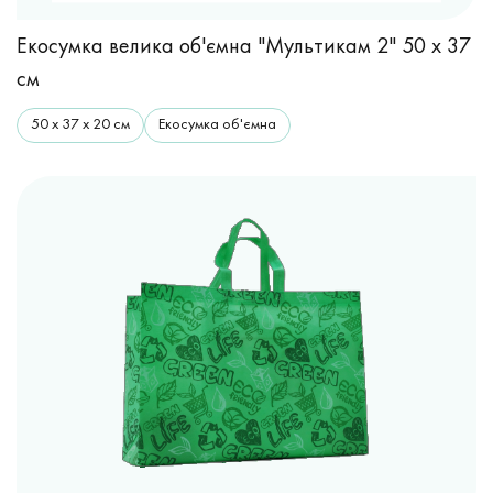
Екосумка велика об'ємна "Мультикам 2" 50 х 37
см
50 х 37 х 20 см
Екосумка об'ємна