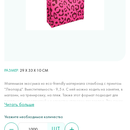
РАЗМЕР
29 Х 33 Х 10 СМ
Маленькая экосумка из eco-friendly материала спанбонд с принтом
"Леопард". Вместительность - 9,5 л. С ней можно ходить на занятия, в
магазин, на тренировку, на пляж. Также этот формат подходит для
рекламных мероприятий и в качестве упаковки для товара. Эти сумки
Читать больше
чрезвычайно удобны в повседневном использовании: легкие, не
растягиваются, не мнутся, занимают мало места, стойко держат цвет,
Укажите необходимое количество
не электризуются. Спанбонд - на 100% eco-friendly материал, так как
он подлежит повторной переработке, производится из
ШТ