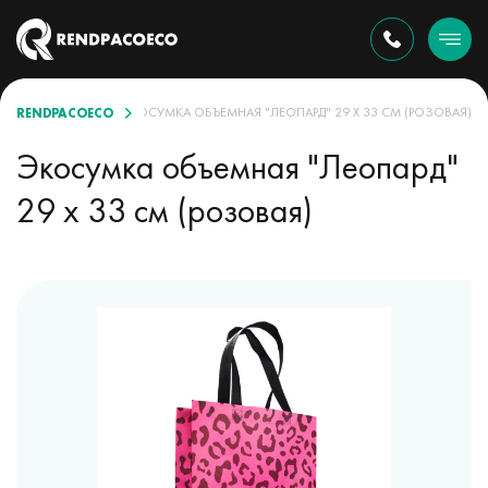
RENDPACOECO
АССОРТИМЕНТЕ
ЭКОСУМКА ОБЪЕМНАЯ "ЛЕОПАРД" 29 Х 33 СМ (РОЗОВАЯ)
Экосумка объемная "Леопард"
29 х 33 см (розовая)