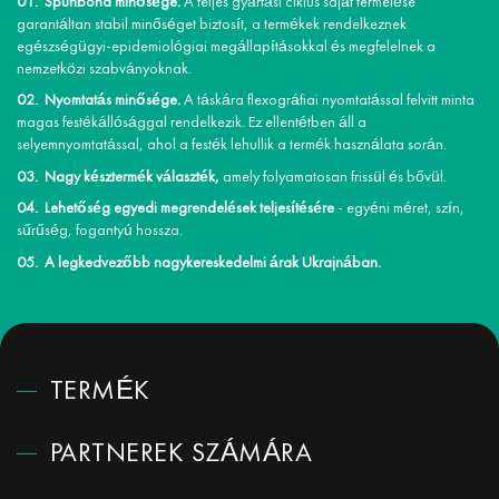
Spunbond minősége.
A teljes gyártási ciklus saját termelése
garantáltan stabil minőséget biztosít, a termékek rendelkeznek
egészségügyi-epidemiológiai megállapításokkal és megfelelnek a
nemzetközi szabványoknak.
Nyomtatás minősége.
A táskára flexográfiai nyomtatással felvitt minta
magas festékállósággal rendelkezik. Ez ellentétben áll a
selyemnyomtatással, ahol a festék lehullik a termék használata során.
Nagy késztermék választék,
amely folyamatosan frissül és bővül.
Lehetőség egyedi megrendelések teljesítésére
- egyéni méret, szín,
sűrűség, fogantyú hossza.
A legkedvezőbb nagykereskedelmi árak Ukrajnában.
TERMÉK
PARTNEREK SZÁMÁRA