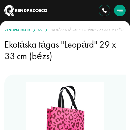
RENDPACOECO
KÜLÖNBÖZŐ VÁLASZTÉKBAN
EKOTÁSKA TÁGAS "LEOPÁRD" 29 X 33 CM (BÉZS)
Ekotáska tágas "Leopárd" 29 x
33 cm (bézs)