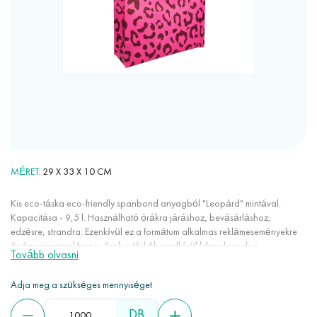
MÉRET
29 Х 33 Х 10 CM
Kis eco-táska eco-friendly spanbond anyagból "Leopárd" mintával.
Kapacitása - 9,5 l. Használható órákra járáshoz, bevásárláshoz,
edzésre, strandra. Ezenkívül ez a formátum alkalmas reklámeseményekre
és árucsomagolásra is. Ezek a táskák rendkívül kényelmesek a
Tovább olvasni
mindennapi használatban: könnyűek, nem nyúlnak, nem gyűrődnek,
kevés helyet foglalnak, színtartók, nem elektromosak. A spanbond 100%
Adja meg a szükséges mennyiséget
eco-friendly anyag, mivel újrahasznosítható, megújuló forrásokból
készül, és nem károsítja a környezetet lebomlásakor. Emellett nagyon erős,
DB