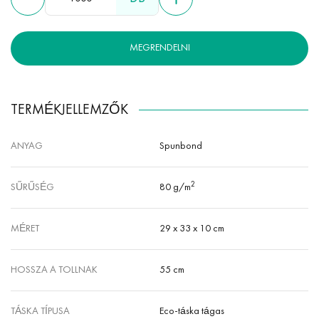
nem mérgező, hipoallergén, víz- és hőálló.
MEGRENDELNI
TERMÉKJELLEMZŐK
ANYAG
Spunbond
2
SŰRŰSÉG
80 g/m
MÉRET
29 х 33 х 10 cm
HOSSZA A TOLLNAK
55 cm
TÁSKA TÍPUSA
Eco-táska tágas