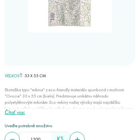
VEĽKOSŤ
33 X 55 CM
Ekotaška typu "mikina" z eco-friendly materiálu spunbond s motívom
"Ovocie" 33 x 55 cm (biela). Predstavuje unikátnu náhradu
polyetylénovým mikinám. Eco-mikiny našej výroby majú najväčšiu
kapacitu vďaka zväčšeným záhybom. V porovnaní s plastovými mikinami
Čítať viac
a papierovými taškami sa eco-mikiny neroztrhajú pri náhodných
prepichnutiach a rozrezoch. Majú vysokú vzduchopriepustnosť, sú
Uveďte potrebné množstvo
vhodné na balenie a skladovanie potravín.
KS