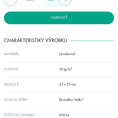
OBJEDNAŤ
CHARAKTERISTIKY VÝROBKU
MATERIÁL
Spunbond
2
HUSTOTA
50 g/m
VEĽKOSŤ
33 x 55 cm
VZHĽAD TAŠKY
Ekotaška "tielko"
POČET KS V KRABICI
400 ks