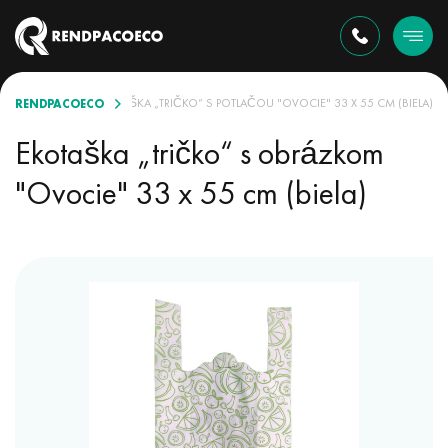
RENDPACOECO
 SORTIMENTE
EKOTAŠKA „TRIČKO“ S POTLAČOU "OVOCIE" 33 X 55 CM (BIELA)
Ekotaška „tričko“ s obrázkom
"Ovocie" 33 x 55 cm (biela)