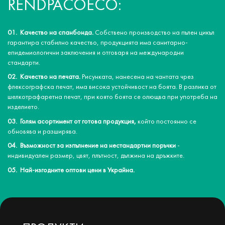
RENDPACOECO:
Качество на спанбонда.
Собствено производство на пълен цикъл
гарантира стабилно качество, продукцията има санитарно-
епидемиологични заключения и отговаря на международни
стандарти.
Качество на печата.
Рисунката, нанесена на чантата чрез
флексографска печат, има висока устойчивост на боята. В разлика от
шелкотрафаретна печат, при която боята се олющва при употреба на
изделието.
Голям асортимент от готова продукция,
който постоянно се
обновява и разширява.
Възможност за изпълнение на нестандартни поръчки
-
индивидуален размер, цвят, плътност, дължина на дръжките.
Най-изгодните оптови цени в Украйна.