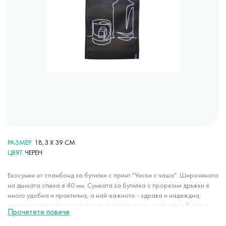
РАЗМЕР
18,3 Х 39 СМ
ЦВЯТ
ЧЕРЕН
Екосумки от спанбонд за бутилки с принт "Уиски с чаша". Широчината
на дънната сгъвка е 40 мм. Сумката за бутилка с прорезни дръжки е
много удобна и практична, а най-важното - здрава и надеждна,
затова осигурява защита при транспортиране на стъклена бутилка.
Прочетете повече
Изглежда стилно и оригинално. Ще направи подаръка максимално