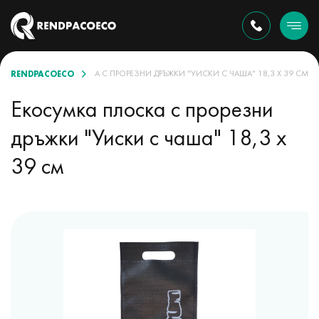
RENDPACOECO
ЕКОСУМКА ПЛОСКА С ПРОРЕЗНИ ДРЪЖКИ "УИСКИ С ЧАША" 18,3 Х 39 СМ
Екосумка плоска с прорезни
дръжки "Уиски с чаша" 18,3 х
39 см