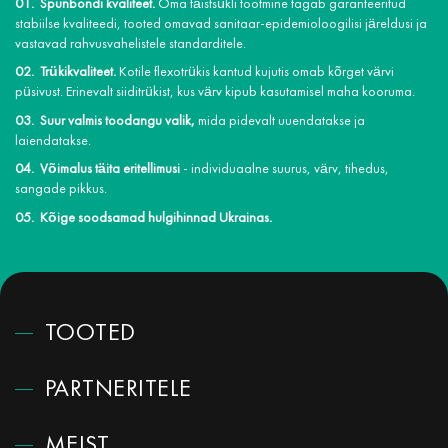
Spunbondi kvaliteet.
Oma täistsükli tootmine tagab garanteeritud
stabiilse kvaliteedi, tooted omavad sanitaar-epidemioloogilisi järeldusi ja
vastavad rahvusvahelistele standarditele.
Trükikvaliteet.
Kotile flexotrükis kantud kujutis omab kõrget värvi
püsivust. Erinevalt siiditrükist, kus värv kipub kasutamisel maha kooruma.
Suur valmis toodangu valik,
mida pidevalt uuendatakse ja
laiendatakse.
Võimalus täita eritellimusi
- individuaalne suurus, värv, tihedus,
sangade pikkus.
Kõige soodsamad hulgihinnad Ukrainas.
TOOTED
PARTNERITELE
MEIST