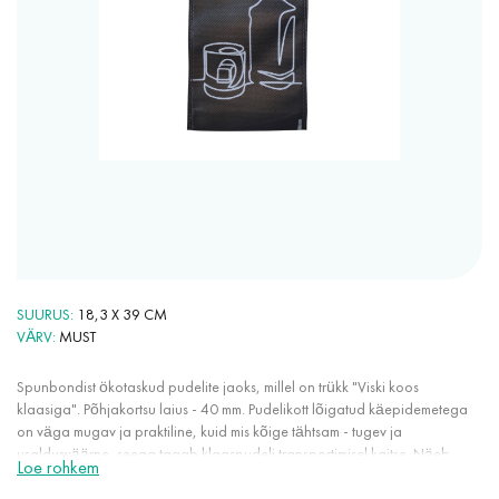
SUURUS
18,3 X 39 CM
VÄRV
MUST
Spunbondist ökotaskud pudelite jaoks, millel on trükk "Viski koos
klaasiga". Põhjakortsu laius - 40 mm. Pudelikott lõigatud käepidemetega
on väga mugav ja praktiline, kuid mis kõige tähtsam - tugev ja
usaldusväärne, seega tagab klaaspudeli transportimisel kaitse. Näeb
Loe rohkem
välja stiilne ja originaalne. Muudab kingituse maksimaalselt esinduslikuks