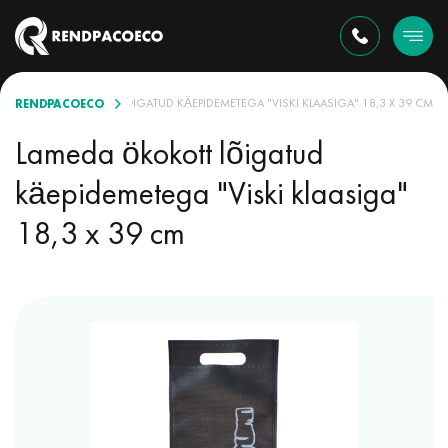
RENDPACOECO
LAMEDA ÖKOKOTT LÕIGATUD KÄEPIDEMETEGA "VISKI KLAASIGA" 18,3 X 39 CM
Lameda ökokott lõigatud
käepidemetega "Viski klaasiga"
18,3 x 39 cm