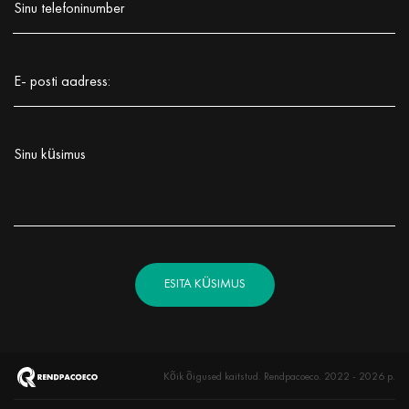
Sinu telefoninumber
Заполните поле!
E- posti aadress:
Заполните поле!
Sinu küsimus
Заполните поле!
ESITA KÜSIMUS
Kõik õigused kaitstud. Rendpacoeco. 2022 - 2026 р.