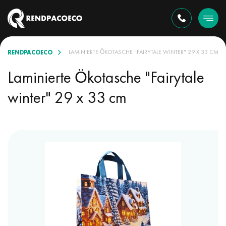
RENDPACOECO
ASCHEN SORTIMENT
LAMINIERTE ÖKOTASCHE "FAIRYTALE WINTER" 29 X 33 CM
Laminierte Ökotasche "Fairytale
winter" 29 x 33 cm