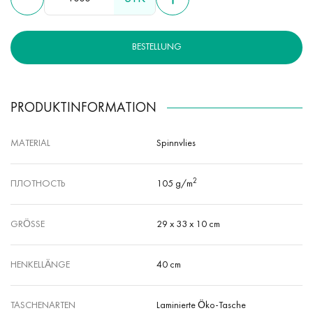
seine Leistungsfähigkeit.
BESTELLUNG
PRODUKTINFORMATION
MATERIAL
Spinnvlies
2
ПЛОТНОСТЬ
105 g/m
GRÖSSE
29 х 33 х 10 cm
HENKELLÄNGE
40 cm
TASCHENARTEN
Laminierte Öko-Tasche