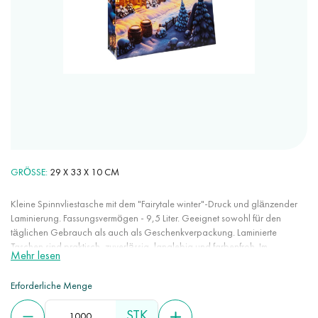
GRÖSSE
29 Х 33 Х 10 CM
Kleine Spinnvliestasche mit dem "Fairytale winter"-Druck und glänzender
Laminierung. Fassungsvermögen - 9,5 Liter. Geeignet sowohl für den
täglichen Gebrauch als auch als Geschenkverpackung. Laminierte
Taschen sind praktisch, zuverlässig, langlebig und farbenfroh. Im
Mehr lesen
Gegensatz zu Papier- oder Polyethylentaschen sind sie um ein Vielfaches
länger haltbar. Die Druckmethode macht es möglich, beliebige Bilder in
Erforderliche Menge
guter Qualität aufzubringen. Eine glänzende oder matte Laminierung
verleiht dem Spinnvlies feuchtigkeitsbeständige Eigenschaften und erhöht
STK