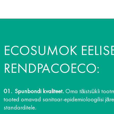
ECOSUMOK EELIS
RENDPACOECO:
Spunbondi kvaliteet.
Oma täistsükli tootmi
tooted omavad sanitaar-epidemioloogilisi järe
standarditele.