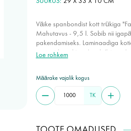
SUURUS
29 X 33 X 10 CM
Väike spanbondist kott trükiga "Fa
Mahutavus - 9,5 l. Sobib nii igapä
pakendamiseks. Laminaadiga kotid
vastupidavad ja erksad. Erinevalt 
Loe rohkem
need kauem. Trükimeetod võimaldab
või matt laminaat annab spanbon
Määrake vajalik kogus
omadusi.
TK
TOOTE OMADUSED