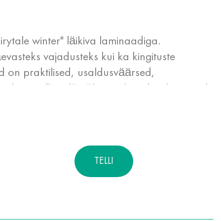
irytale winter" läikiva laminaadiga.
evasteks vajadusteks kui ka kingituste
 on praktilised, usaldusväärsed,
paberist või polüetüleenist kottidest kestavad
 kanda mis tahes kvaliteetseid pilte. Läikiv
dile veekindlad omadused ja parandab selle
TELLI