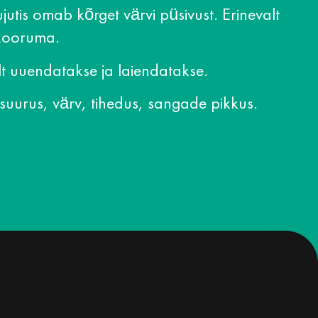
jutis omab kõrget värvi püsivust. Erinevalt
 kooruma.
t uuendatakse ja laiendatakse.
 suurus, värv, tihedus, sangade pikkus.