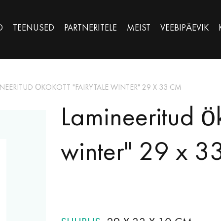
D
TEENUSED
PARTNERITELE
MEIST
VEEBIPÄEVIK
NEERITUD ÖKOKOTT "FAIRYTALE WINTER" 29 X 33 CM
Lamineeritud ök
winter" 29 x 3