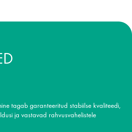
ED
ne tagab garanteeritud stabiilse kvaliteedi,
ldusi ja vastavad rahvusvahelistele