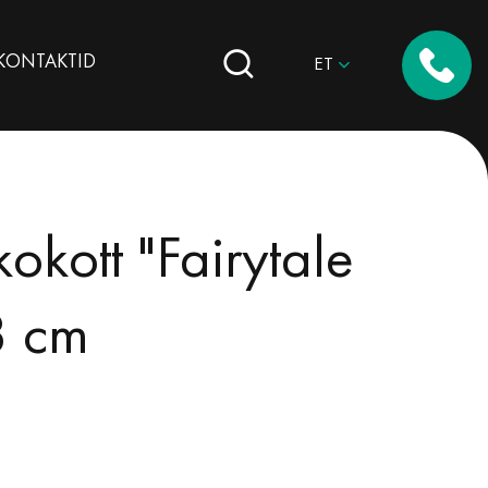
КОNTAKTID
ET
okott "Fairytale
3 cm