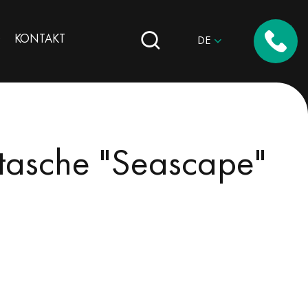
G
KONTAKT
DE
tasche "Seascape"