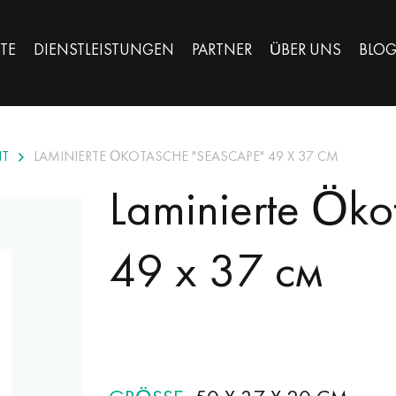
TE
DIENSTLEISTUNGEN
PARTNER
ÜBER UNS
BLO
NT
LAMINIERTE ÖKOTASCHE "SEASCAPE" 49 Х 37 СМ
Laminierte Öko
49 х 37 см