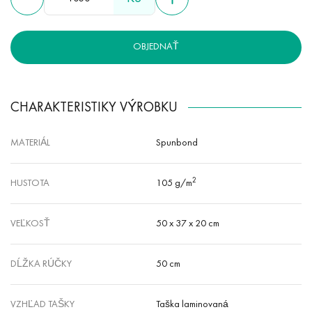
umožňuje nanášať akékoľvek kvalitné obrázky. Lesklé alebo matné
laminovanie dodáva spanbondu vodoodolné vlastnosti a zvyšuje jeho
charakteristiky.
OBJEDNAŤ
CHARAKTERISTIKY VÝROBKU
MATERIÁL
Spunbond
2
HUSTOTA
105 g/m
VEĽKOSŤ
50 x 37 x 20 cm
DĹŽKA RÚČKY
50 cm
VZHĽAD TAŠKY
Taška laminovaná