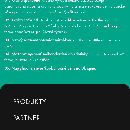
Kvalita spunbond.
Vlastná výroba celého cyklu zaručuje
garantovanú stabilnú kvalitu, produkty majú hygienicko-epidemiologické
závery a zodpovedajú medzinárodným štandardom.
Kvalita tlače.
Obrázok, ktorý je aplikovaný na tašku flexografickou
tlačou, má vysokú odolnosť farby. Na rozdiel od sieťotlače, pri ktorej
farba opadáva pri používaní výrobku.
Široký sortiment hotových výrobkov,
ktorý sa neustále obnovuje a
rozširuje.
Možnosť vykonať neštandardné objednávky
- individuálna veľkosť,
farba, hustota, dĺžka rúčok.
Najvýhodnejšie veľkoobchodné ceny na Ukrajine.
PRODUKTY
PARTNERI