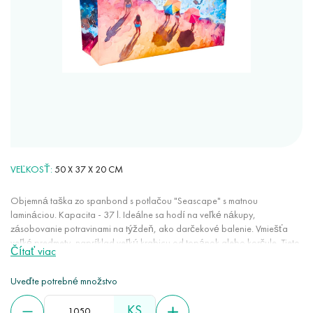
VEĽKOSŤ
50 X 37 X 20 CM
Objemná taška zo spanbond s potlačou "Seascape" s matnou
lamináciou. Kapacita - 37 l. Ideálne sa hodí na veľké nákupy,
zásobovanie potravinami na týždeň, ako darčekové balenie. Vmiešťa
veľké predmety, napríklad veľkú krabicu od topánok alebo korčule. Tieto
Čítať viac
tašky sú mimoriadne pohodlné na každodenné používanie: veľmi
priestranné, ľahké, neroztiahnu sa, držia tvar. Laminované tašky sú
Uveďte potrebné množstvo
praktické, spoľahlivé, trvanlivé a jasné. Na rozdiel od papierového
alebo polyetylénového sáčku vydržia oveľa dlhšie. Metóda tlače
KS