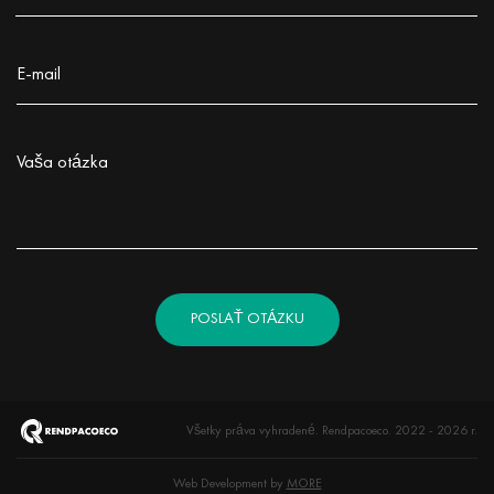
Заполните поле!
E-mail
Заполните поле!
Vaša otázka
Заполните поле!
POSLAŤ OTÁZKU
Všetky práva vyhradené. Rendpacoeco. 2022 - 2026 r.
Web Development by
MORE