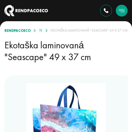
RENDPACOECO
EKOTAŠKY V SORTIMENTE
EKOTAŠKA LAMINOVANÁ "SEASCAPE" 49 X 37 CM
Ekotaška laminovaná
"Seascape" 49 x 37 cm