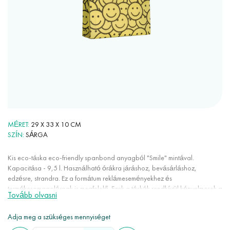
MÉRET
29 Х 33 Х 10 CM
SZÍN
SÁRGA
Kis eco-táska eco-friendly spanbond anyagból "Smile" mintával.
Kapacitása - 9,5 l. Használható órákra járáshoz, bevásárláshoz,
edzésre, strandra. Ez a formátum reklámeseményekhez és
termékcsomagolásnak is megfelelő. Ezek a táskák rendkívül kényelmesek a
Tovább olvasni
mindennapi használatban: könnyűek, nem nyúlnak, nem gyűrődnek,
kevés helyet foglalnak, színtartóak, nem elektromosak. A spanbond 100%
Adja meg a szükséges mennyiséget
eco-friendly anyag, mivel újrahasznosítható, megújuló forrásokból