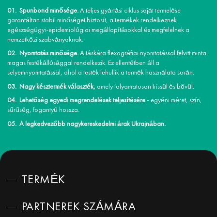
Spunbond minősége.
A teljes gyártási ciklus saját termelése
garantáltan stabil minőséget biztosít, a termékek rendelkeznek
egészségügyi-epidemiológiai megállapításokkal és megfelelnek a
nemzetközi szabványoknak.
Nyomtatás minősége.
A táskára flexográfiai nyomtatással felvitt minta
magas festékállósággal rendelkezik. Ez ellentétben áll a
selyemnyomtatással, ahol a festék lehullik a termék használata során.
Nagy késztermék választék,
amely folyamatosan frissül és bővül.
Lehetőség egyedi megrendelések teljesítésére
- egyéni méret, szín,
sűrűség, fogantyú hossza.
A legkedvezőbb nagykereskedelmi árak Ukrajnában.
TERMÉK
PARTNEREK SZÁMÁRA