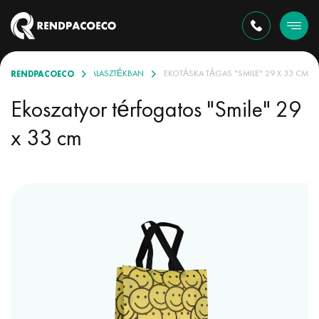
RENDPACOECO
 TÁSKÁK KÜLÖNBÖZŐ VÁLASZTÉKBAN
EKOTÁSKA TÁGAS "SMILE" 29 X 33 CM
Ekoszatyor térfogatos "Smile" 29
x 33 cm