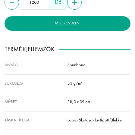
DB
MEGRENDELNI
TERMÉKJELLEMZŐK
ANYAG
Spunbond
2
SŰRŰSÉG
83 g/m
MÉRET
18,3 x 39 cm
TÁSKA TÍPUSA
Lapos ökotasak kivágott fülekkel