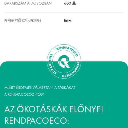
DARABSZÁM A DOBOZBAN
600 db
ELÉRHETŐ SZÍNEKBEN
Bézs
MIÉRT ÉRDEMES VÁLASZTANI A TÁSKÁKAT
A RENDPACOECO-TÓL?
AZ ÖKOTÁSKÁK ELŐNYEI
RENDPACOECO: