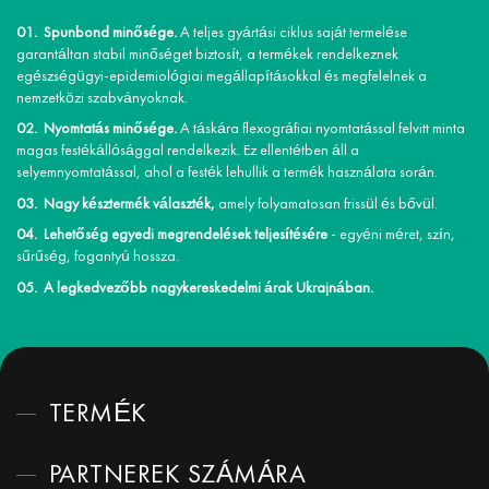
Spunbond minősége.
A teljes gyártási ciklus saját termelése
garantáltan stabil minőséget biztosít, a termékek rendelkeznek
egészségügyi-epidemiológiai megállapításokkal és megfelelnek a
nemzetközi szabványoknak.
Nyomtatás minősége.
A táskára flexográfiai nyomtatással felvitt minta
magas festékállósággal rendelkezik. Ez ellentétben áll a
selyemnyomtatással, ahol a festék lehullik a termék használata során.
Nagy késztermék választék,
amely folyamatosan frissül és bővül.
Lehetőség egyedi megrendelések teljesítésére
- egyéni méret, szín,
sűrűség, fogantyú hossza.
A legkedvezőbb nagykereskedelmi árak Ukrajnában.
TERMÉK
PARTNEREK SZÁMÁRA