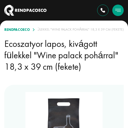
RENDPACOECO
YOR LAPOS KIVÁGOTT FÜLEKKEL "WINE PALACK POHÁRRAL" 18,3 X 39 CM (FEKETE)
Ecoszatyor lapos, kivágott
fülekkel "Wine palack pohárral"
18,3 x 39 cm (fekete)