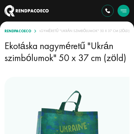
RENDPACOECO
ÉKBAN
EKOTÁSKA NAGYMÉRETŰ "UKRÁN SZIMBÓLUMOK" 50 X 37 CM (ZÖLD)
Ekotáska nagyméretű "Ukrán
szimbólumok" 50 x 37 cm (zöld)