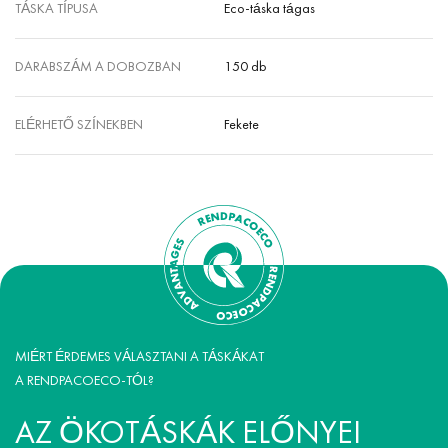
TÁSKA TÍPUSA
Eco-táska tágas
DARABSZÁM A DOBOZBAN
150 db
ELÉRHETŐ SZÍNEKBEN
Fekete
MIÉRT ÉRDEMES VÁLASZTANI A TÁSKÁKAT
A RENDPACOECO-TÓL?
AZ ÖKOTÁSKÁK ELŐNYEI