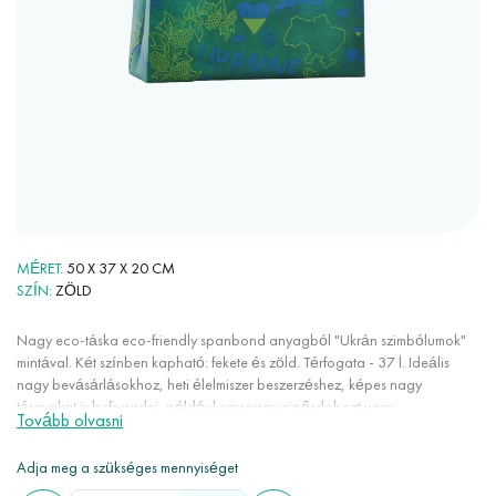
MÉRET
50 X 37 X 20 CM
SZÍN
ZÖLD
Nagy eco-táska eco-friendly spanbond anyagból "Ukrán szimbólumok"
mintával. Két színben kapható: fekete és zöld. Térfogata - 37 l. Ideális
nagy bevásárlásokhoz, heti élelmiszer beszerzéshez, képes nagy
tárgyakat is befogadni, például egy nagy cipősdobozt vagy
Tovább olvasni
görkorcsolyát. Ezek a táskák rendkívül kényelmesek a mindennapi
használatban: nagyon tágasak, könnyűek, nem nyúlnak, nem gyűrődnek,
Adja meg a szükséges mennyiséget
kevés helyet foglalnak, színtartók, nem elektromosak. A spanbond 100%