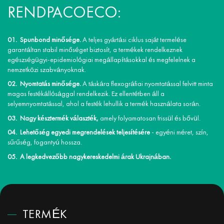
RENDPACOECO:
Spunbond minősége.
A teljes gyártási ciklus saját termelése
garantáltan stabil minőséget biztosít, a termékek rendelkeznek
egészségügyi-epidemiológiai megállapításokkal és megfelelnek a
nemzetközi szabványoknak.
Nyomtatás minősége.
A táskára flexográfiai nyomtatással felvitt minta
magas festékállósággal rendelkezik. Ez ellentétben áll a
selyemnyomtatással, ahol a festék lehullik a termék használata során.
Nagy késztermék választék,
amely folyamatosan frissül és bővül.
Lehetőség egyedi megrendelések teljesítésére
- egyéni méret, szín,
sűrűség, fogantyú hossza.
A legkedvezőbb nagykereskedelmi árak Ukrajnában.
TERMÉK