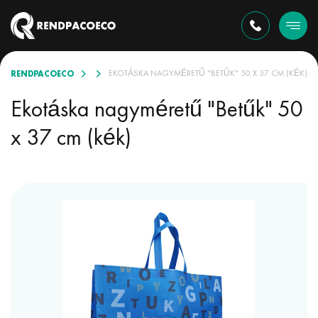
RENDPACOECO
ÖNBÖZŐ VÁLASZTÉKBAN
EKOTÁSKA NAGYMÉRETŰ "BETŰK" 50 X 37 CM (KÉK)
Ekotáska nagyméretű "Betűk" 50
x 37 cm (kék)