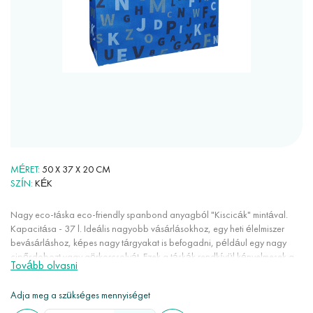
MÉRET
50 X 37 X 20 CM
SZÍN
KÉK
Nagy eco-táska eco-friendly spanbond anyagból "Kiscicák" mintával.
Kapacitása - 37 l. Ideális nagyobb vásárlásokhoz, egy heti élelmiszer
bevásárláshoz, képes nagy tárgyakat is befogadni, például egy nagy
cipősdobozt vagy görkorcsolyát. Ezek a táskák rendkívül kényelmesek a
Tovább olvasni
mindennapi használatban: nagyon tágasak, könnyűek, nem nyúlnak, nem
gyűrődnek, kevés helyet foglalnak, színtartóak, nem elektromosak. A
Adja meg a szükséges mennyiséget
spanbond 100% eco-friendly anyag, mivel újrahasznosítható, megújuló