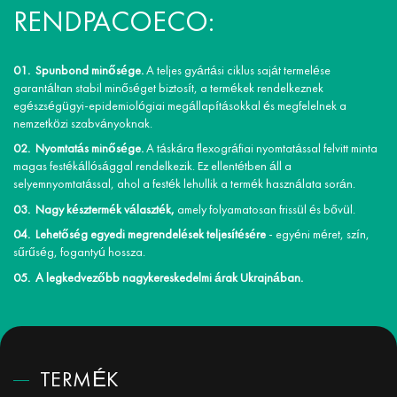
RENDPACOECO:
Spunbond minősége.
A teljes gyártási ciklus saját termelése
garantáltan stabil minőséget biztosít, a termékek rendelkeznek
egészségügyi-epidemiológiai megállapításokkal és megfelelnek a
nemzetközi szabványoknak.
Nyomtatás minősége.
A táskára flexográfiai nyomtatással felvitt minta
magas festékállósággal rendelkezik. Ez ellentétben áll a
selyemnyomtatással, ahol a festék lehullik a termék használata során.
Nagy késztermék választék,
amely folyamatosan frissül és bővül.
Lehetőség egyedi megrendelések teljesítésére
- egyéni méret, szín,
sűrűség, fogantyú hossza.
A legkedvezőbb nagykereskedelmi árak Ukrajnában.
TERMÉK