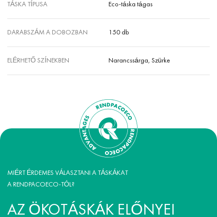
TÁSKA TÍPUSA
Eco-táska tágas
DARABSZÁM A DOBOZBAN
150 db
ELÉRHETŐ SZÍNEKBEN
Narancssárga, Szürke
MIÉRT ÉRDEMES VÁLASZTANI A TÁSKÁKAT
A RENDPACOECO-TÓL?
AZ ÖKOTÁSKÁK ELŐNYEI