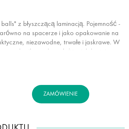
balls" z błyszczącą laminacją. Pojemność -
ę zarówno na spacerze i jako opakowanie na
ktyczne, niezawodne, trwałe i jaskrawe. W
 czy plastikowych posłużą wielokrotnie
a zastosowanie dowolnych obrazów o
łyszczące lub matowe nadaje spunbond
zwiększa jego właściwości.
ZAMÓWIENIE
ODUKTU