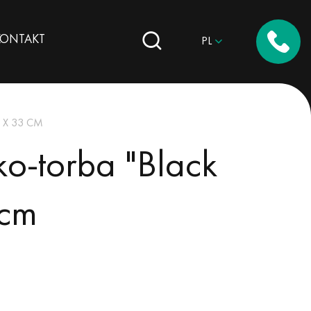
KONTAKT
PL
 X 33 CM
o-torba "Black
 cm