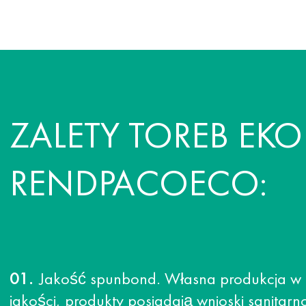
ZALETY TOREB EK
RENDPACOECO:
Jakość spunbond. Własna produkcja w p
jakości, produkty posiadają wnioski sanitarno