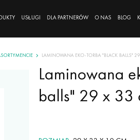
DUKTY
USŁUGI
DLA PARTNERÓW
O NAS
BLOG
ASORTYMENCIE
LAMINOWANA EKO-TORBA "BLACK BALLS" 29
Laminowana ek
balls" 29 x 33