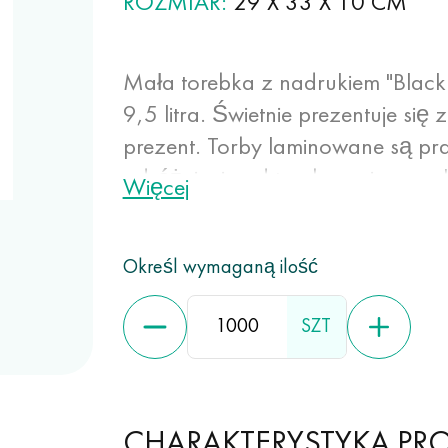
ROZMIAR
29 Х 33 Х 10 CM
Mała torebka z nadrukiem "Black 
9,5 litra. Świetnie prezentuje si
prezent. Torby laminowane są pra
odróżnieniu od toreb papierowych
Więcej
dłużej. Metoda druku pozwala n
wysokiej jakości. Laminowanie b
Określ wymaganą ilość
właściwości odporne na wilgoć i 
SZT
CHARAKTERYSTYKA PR