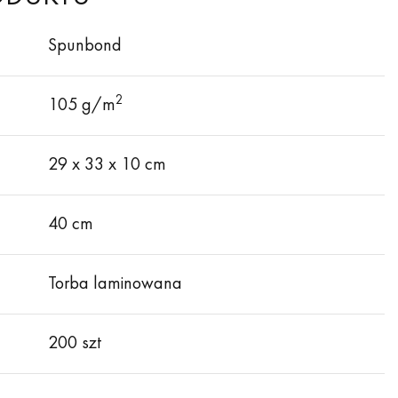
Spunbond
2
105 g/m
29 х 33 х 10 cm
40 cm
Torba laminowana
200 szt