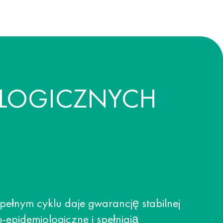
OLOGICZNYCH
ełnym cyklu daje gwarancję stabilnej
-epidemiologiczne i spełniają