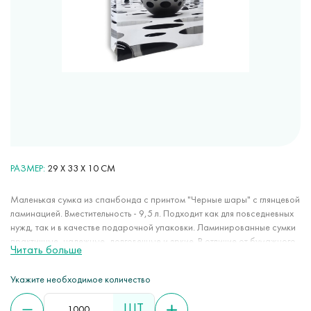
РАЗМЕР
29 Х 33 Х 10 СМ
Маленькая сумка из спанбонда с принтом "Черные шары" с глянцевой
ламинацией. Вместительность - 9,5 л. Подходит как для повседневных
нужд, так и в качестве подарочной упаковки. Ламинированные сумки
практичные, надежные, долговечные и яркие. В отличие от бумажного
Читать больше
или полиэтиленового пакета они прослужат в разы дольше. Метод
печати позволяет наносить любые качественные изображения.
Укажите необходимое количество
Глянцевое или матовое ламинирование придает спанбонду
влагостойкие свойства и повышает его характеристики.
ШТ