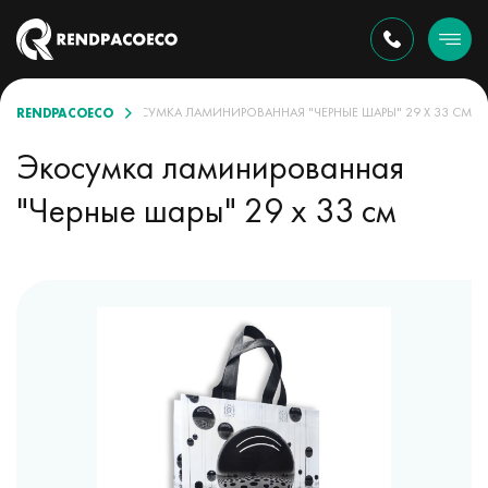
RENDPACOECO
ССОРТИМЕНТЕ
ЭКОСУМКА ЛАМИНИРОВАННАЯ "ЧЕРНЫЕ ШАРЫ" 29 Х 33 СМ
Экосумка ламинированная
"Черные шары" 29 х 33 см