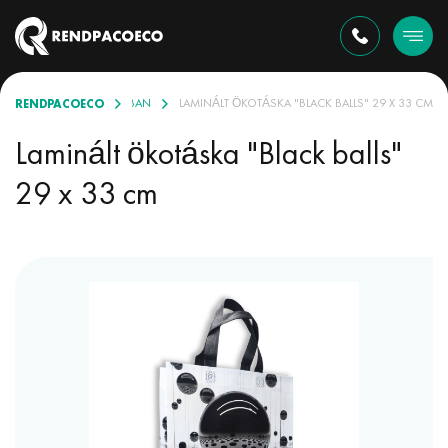
RENDPACOECO
KÜLÖNBÖZŐ VÁLASZTÉKBAN
LAMINÁLT ÖKOTÁSKA "BLACK BALLS" 29 X 33 CM
Laminált ökotáska "Black balls"
29 x 33 cm