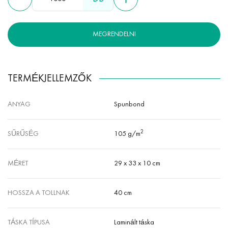
MEGRENDELNI
TERMÉKJELLEMZŐK
ANYAG
Spunbond
2
SŰRŰSÉG
105 g/m
MÉRET
29 х 33 х 10 cm
HOSSZA A TOLLNAK
40 cm
TÁSKA TÍPUSA
Laminált táska