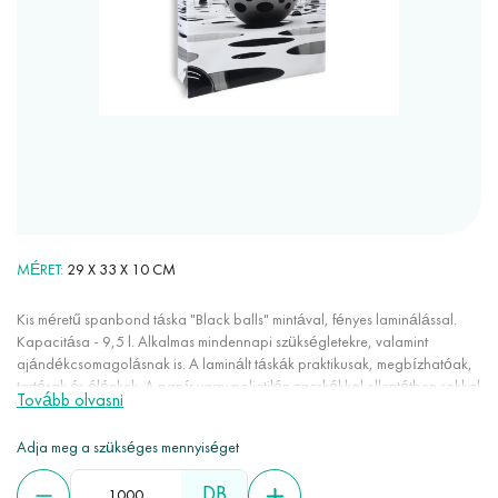
MÉRET
29 Х 33 Х 10 CM
Kis méretű spanbond táska "Black balls" mintával, fényes laminálással.
Kapacitása - 9,5 l. Alkalmas mindennapi szükségletekre, valamint
ajándékcsomagolásnak is. A laminált táskák praktikusak, megbízhatóak,
tartósak és élénkek. A papír vagy polietilén zacskókkal ellentétben sokkal
Tovább olvasni
tovább bírják. A nyomtatási módszer lehetővé teszi bármilyen minőségi
kép felvitelét. A fényes vagy matt laminálás vízálló tulajdonságokat
Adja meg a szükséges mennyiséget
kölcsönöz a spanbondnak és növeli annak jellemzőit.
DB