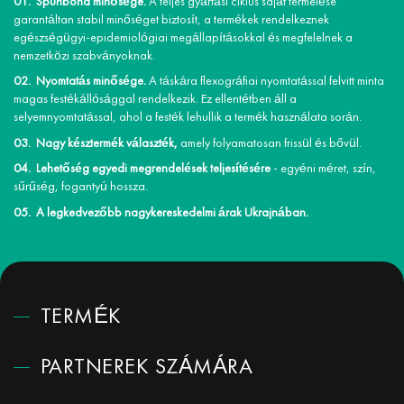
Spunbond minősége.
A teljes gyártási ciklus saját termelése
garantáltan stabil minőséget biztosít, a termékek rendelkeznek
egészségügyi-epidemiológiai megállapításokkal és megfelelnek a
nemzetközi szabványoknak.
Nyomtatás minősége.
A táskára flexográfiai nyomtatással felvitt minta
magas festékállósággal rendelkezik. Ez ellentétben áll a
selyemnyomtatással, ahol a festék lehullik a termék használata során.
Nagy késztermék választék,
amely folyamatosan frissül és bővül.
Lehetőség egyedi megrendelések teljesítésére
- egyéni méret, szín,
sűrűség, fogantyú hossza.
A legkedvezőbb nagykereskedelmi árak Ukrajnában.
TERMÉK
PARTNEREK SZÁMÁRA