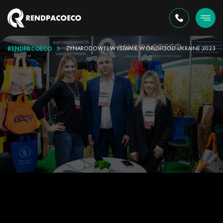
RENDPACOECO
YŁA W NAJWIĘKSZEJ MIĘDZYNARODOWEJ WYSTAWIE WORLDFOOD UKRAINE 2023