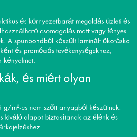
ktikus és környezetbarát megoldás üzleti és
elhasználható csomagolás matt vagy fényes
skók. A spunbondból készült laminált ökotáska
ként és promóciós tevékenységekhez,
a kényelmet.
kák, és miért olyan
05 g/m²-es nem szőtt anyagból készülnek.
és kiváló alapot biztosítanak az élénk és
árkajelzéshez.