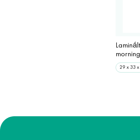
Laminált
morning
29 х 33 х