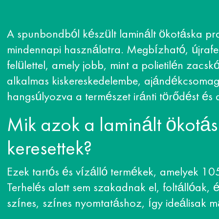
A spunbondból készült laminált ökotáska pra
mindennapi használatra. Megbízható, újraf
felülettel, amely jobb, mint a polietilén zac
alkalmas kiskereskedelembe, ajándékcsomag
hangsúlyozva a természet iránti törődést és 
Mik azok a laminált ökotás
keresettek?
Ezek tartós és vízálló termékek, amelyek 1
Terhelés alatt sem szakadnak el, foltállóak, 
színes, színes nyomtatáshoz, így ideálisak m