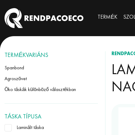
TERMÉK
SZO
RENDPAC
TERMÉKVARIÁNS
LA
Spanbond
Agroszövet
NA
Öko táskák különböző választékban
TÁSKA TÍPUSA
Laminált táska