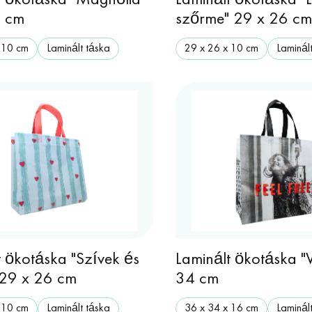
t ökotáska "Magnólia"
Laminált ökotáska "
6 cm
szőrme" 29 x 26 c
 10 cm
Laminált táska
29 x 26 x 10 cm
Laminál
t ökotáska "Szívek és
Laminált ökotáska "
 29 x 26 cm
34 cm
 10 cm
Laminált táska
36 х 34 х 16 cm
Laminál