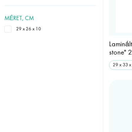
MÉRET, CM
29 х 26 х 10
Laminál
stone" 
29 х 33 х