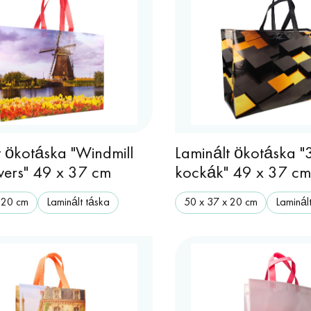
t ökotáska "Windmill
Laminált ökotáska "
wers" 49 x 37 cm
kockák" 49 x 37 c
 20 cm
Laminált táska
50 x 37 x 20 cm
Laminál