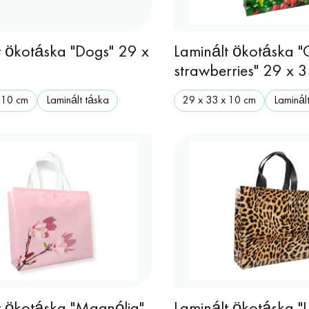
t ökotáska "Dogs" 29 x
Laminált ökotáska "
strawberries" 29 x 
 10 cm
Laminált táska
29 х 33 х 10 cm
Laminál