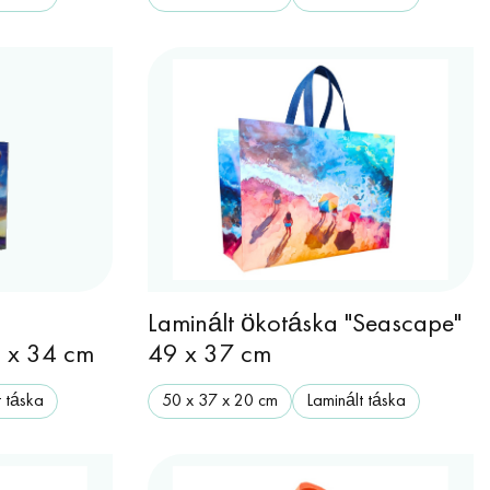
Laminált ökotáska "Seascape"
 x 34 cm
49 x 37 cm
t táska
50 x 37 x 20 cm
Laminált táska