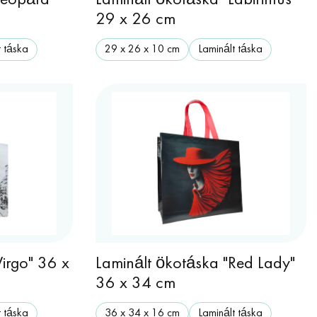
Leopárd
Laminált ökotáska "Labirintus"
m
29 x 26 cm
t táska
29 x 26 x 10 cm
Laminált táska
Virgo" 36 x
Laminált ökotáska "Red Lady"
36 x 34 cm
t táska
36 х 34 х 16 cm
Laminált táska