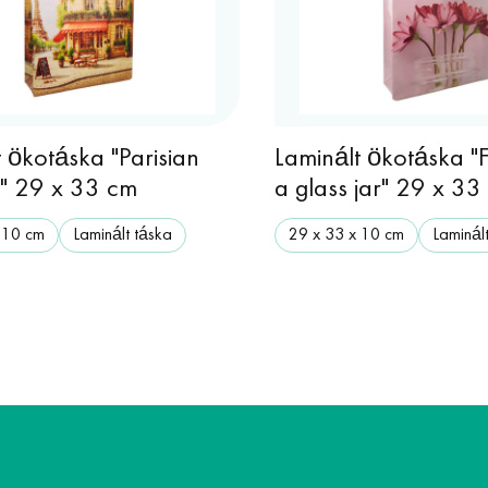
 ökotáska "Parisian
Laminált ökotáska "F
" 29 x 33 cm
a glass jar" 29 x 33
 10 cm
Laminált táska
29 х 33 х 10 cm
Laminál