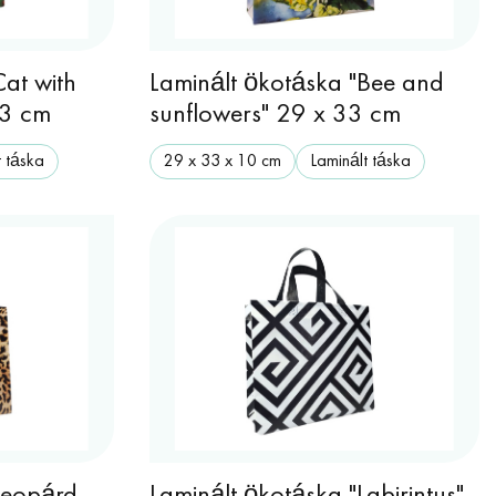
Cat with
Laminált ökotáska "Bee and
33 cm
sunflowers" 29 x 33 cm
t táska
29 х 33 х 10 cm
Laminált táska