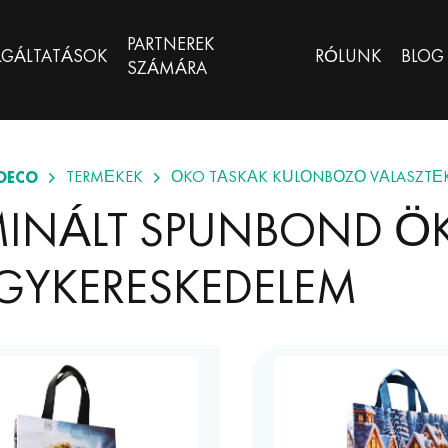
PARTNEREK
LGÁLTATÁSOK
RÓLUNK
BLOG
SZÁMÁRA
OECO
TERMÉKEK
ÖKO TÁSKÁK KÜLÖNBÖZŐ VÁLASZTÉ
MINÁLT SPUNBOND Ö
GYKERESKEDELEM