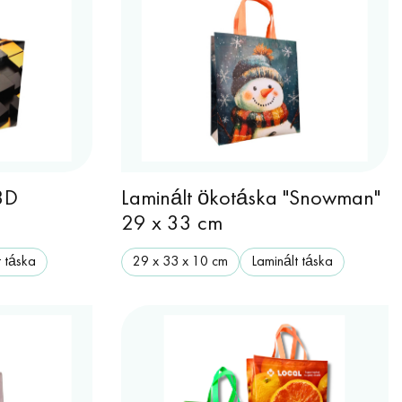
3D
Laminált ökotáska "Snowman"
m
29 x 33 cm
t táska
29 х 33 х 10 cm
Laminált táska