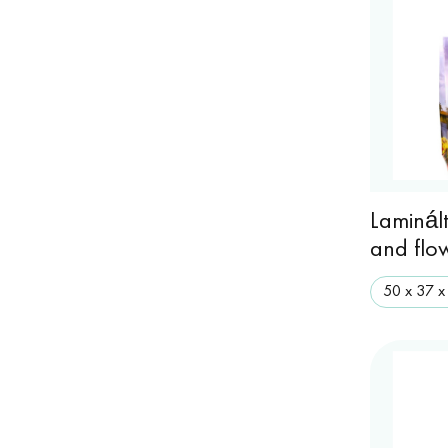
Laminál
and flo
50 x 37 x