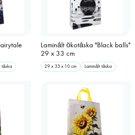
airytale
Laminált ökotáska "Black balls"
29 x 33 cm
t táska
29 х 33 х 10 cm
Laminált táska