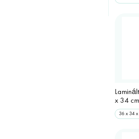
Laminál
x 34 c
36 х 34 х