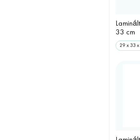
Laminál
33 cm
29 х 33 х