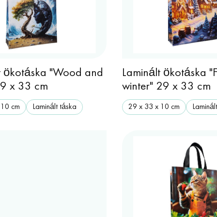
t ökotáska "Wood and
Laminált ökotáska "F
29 x 33 cm
winter" 29 x 33 cm
 10 cm
Laminált táska
29 х 33 х 10 cm
Laminál