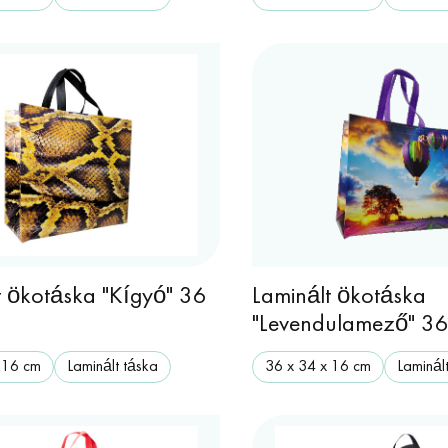
t ökotáska "Kígyó" 36
Laminált ökotáska
m
"Levendulamező" 36
 16 cm
Laminált táska
36 х 34 х 16 cm
Laminál