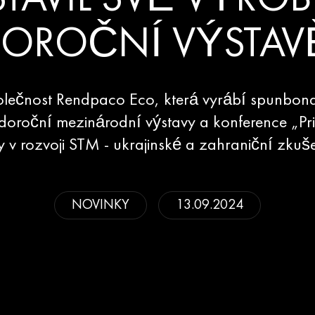
TAVIL SVÉ VÝRO
OROČNÍ VÝSTAV
olečnost Rendpaco Eco, která vyrábí spunbond
ždoroční mezinárodní výstavy a konference „P
y v rozvoji STM - ukrajinské a zahraniční zkuše
NOVINKY
13.09.2024