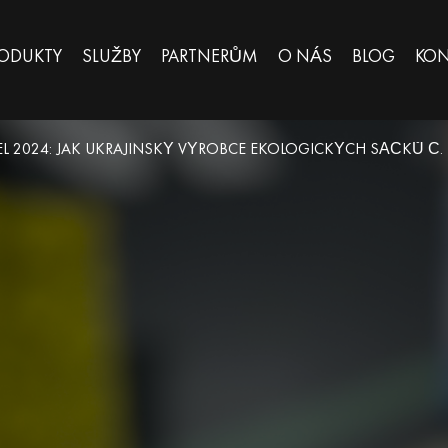
ODUKTY
SLUŽBY
PARTNERŮM
O NÁS
BLOG
KON
EL 2024: JAK UKRAJINSKÝ VÝROBCE EKOLOGICKÝCH SÁČKŮ Č