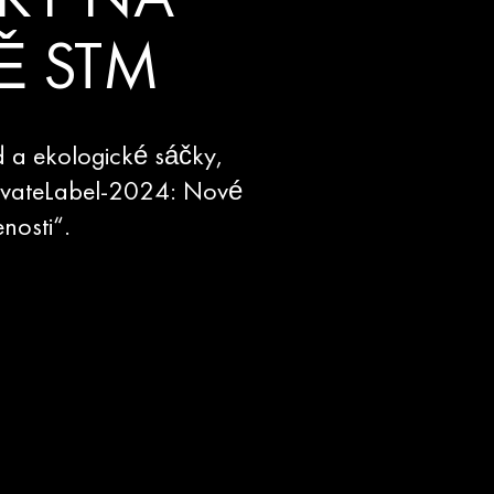
BKY NA
Ě STM
 a ekologické sáčky,
rivateLabel-2024: Nové
nosti“.