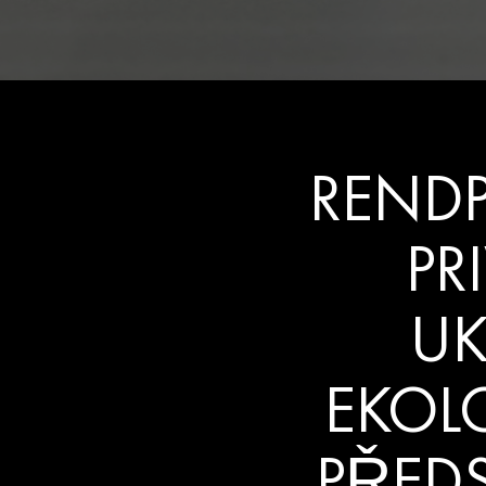
RENDP
PR
UK
EKOL