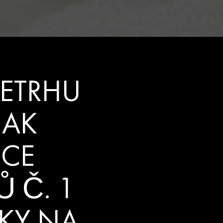
LETRHU
JAK
BCE
 Č. 1