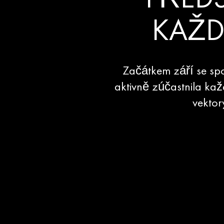
PŘEDS
KAŽD
Začátkem září se sp
aktivně zúčastnila ka
vektor