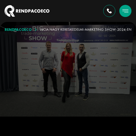
RENDPACOECO
 ÖSSZUKRAJNAI KONFERENCIA NAGY KERESKEDELMI-MARKETING SHOW-2024-EN