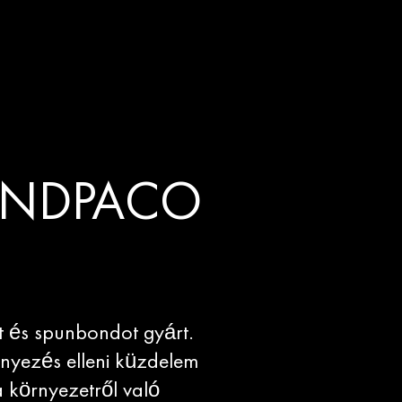
ENDPACO
 és spunbondot gyárt.
nyezés elleni küzdelem
 környezetről való